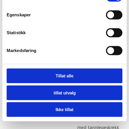
alvorlig problem for
mange. Som en del
Egenskaper
av fokuset vårt på å
tilby en trygg og
Statistikk
komfortabel
tannbehandling, er
Markedsføring
det å håndtere
tannlegeskrekk en
av våre
Tillat alle
spesialiteter. Vårt
erfarne team av
tillat utvalg
tannleger her i
Porsgrunn har mye
Ikke tillat
erfaring med å
håndtere pasienter
med tannlegeskrekk