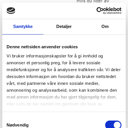
Hvis du lider av
tannlegeskrekk eller
odontofobi som det
ofte kalles, kan det
Samtykke
Detaljer
Om
være vanskelig å gå
til tannlegen for en
Denne nettsiden anvender cookies
rutinemessig sjekk
Vi bruker informasjonskapsler for å gi innhold og
eller for nødvendig
annonser et personlig preg, for å levere sosiale
behandling, men
mediefunksjoner og for å analysere trafikken vår. Vi deler
dette trenger ikke å
dessuten informasjon om hvordan du bruker nettstedet
være tilfelle! Vi kan
vårt, med partnerne våre innen sosiale medier,
hjelpe deg med å
annonsering og analysearbeid, som kan kombinere den
overvinne
med annen informasjon du har gjort tilgjengelig for dem,
eller som de har samlet inn gjennom din bruk av
tannlegeskrekken
tjenestene deres.
din.
Samtykkevalg
Nødvendig
Tannlegeskrekk er et