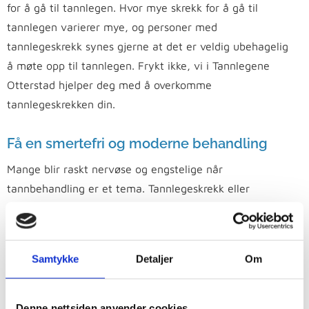
for å gå til tannlegen. Hvor mye skrekk for å gå til
tannlegen varierer mye, og personer med
tannlegeskrekk synes gjerne at det er veldig ubehagelig
å møte opp til tannlegen. Frykt ikke, vi i Tannlegene
Otterstad hjelper deg med å overkomme
tannlegeskrekken din.
Få en smertefri og moderne behandling
Mange blir raskt nervøse og engstelige når
tannbehandling er et tema. Tannlegeskrekk eller
odontofobi er et relativt utbredt problem blant
befolkningen. Som en konsekvens av dette er det
mange mennesker som vegrer seg, eller avstår helt å
Samtykke
Detaljer
Om
møte opp til tannlegen.
Vi tar imot både unge og eldre pasienter som har angst
Denne nettsiden anvender cookies