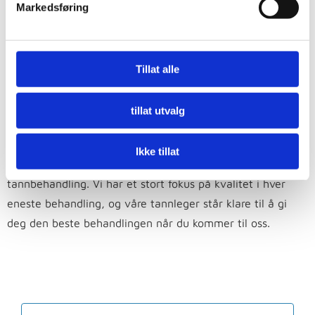
for veien videre.
Markedsføring
Du som pasient vil også bli oppdatert under hele
behandlingen, på den måten involveres du i prosessen
Tillat alle
hele veien.
tillat utvalg
Gå for kvalitet, og bestill time
hos Tannlegene Otterstad i dag
Ikke tillat
Vi kan tilby deg en trygg, moderne og behagelig
tannbehandling. Vi har et stort fokus på kvalitet i hver
eneste behandling, og våre tannleger står klare til å gi
deg den beste behandlingen når du kommer til oss.