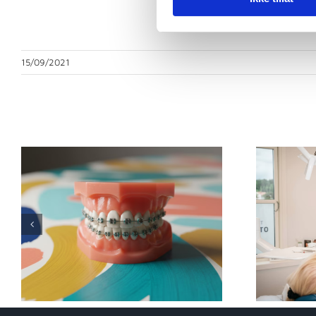
15/09/2021
Relaterte innlegg
d
Gruer du deg til
tannlegen? Slik skaper
Tannlegene Otterstad en
trygg opplevelse