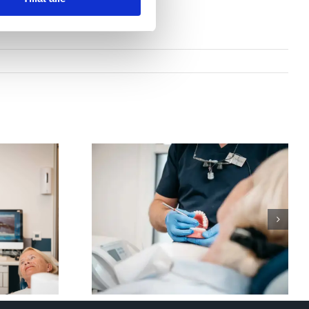
kinner i
 rett opp
 Tannlege
stad